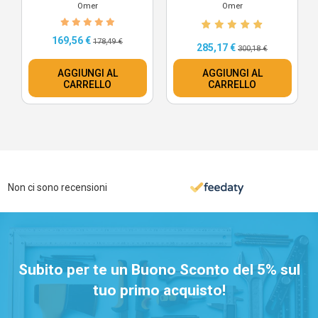
Omer
Omer
169,56 €
178,49 €
285,17 €
300,18 €
AGGIUNGI AL
AGGIUNGI AL
CARRELLO
CARRELLO
Non ci sono recensioni
Subito per te un Buono Sconto del 5% sul
tuo primo acquisto!