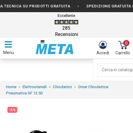
•
ICA SU PRODOTTI GRATUITA
SPEDIZIONE GRATUITA PER OR
Eccellente
285
Recensioni
0
Menu
Accedi
Carrello
Home
Elettroutensili
Chiodatrici
Omer Chiodatrice
Pneumatica GF 12.50
-5%