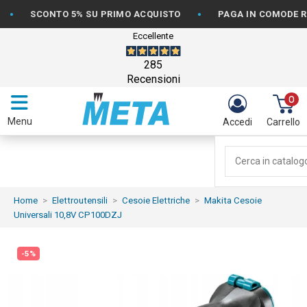
•
SCONTO 5% SU PRIMO ACQUISTO
PAGA IN COMODE RATE 
Eccellente
285
Recensioni
0
Menu
Accedi
Carrello
Home
Elettroutensili
Cesoie Elettriche
Makita Cesoie
Universali 10,8V CP100DZJ
-5%