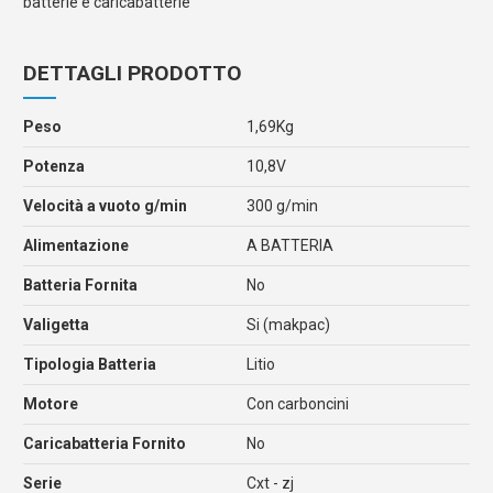
batterie e caricabatterie
DETTAGLI PRODOTTO
Peso
1,69Kg
Potenza
10,8V
Velocità a vuoto g/min
300 g/min
Alimentazione
A BATTERIA
Batteria Fornita
No
Valigetta
Si (makpac)
Tipologia Batteria
Litio
Motore
Con carboncini
Caricabatteria Fornito
No
Serie
Cxt - zj