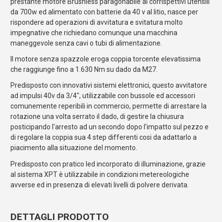
prestante motore Brushless paragonabile ai corrispettivi utensili
da 700w ed alimentato con batterie da 40 v al litio, nasce per
rispondere ad operazioni di avvitatura e svitatura molto
impegnative che richiedano comunque una macchina
maneggevole senza cavi o tubi di alimentazione.
Il motore senza spazzole eroga coppia torcente elevatissima
che raggiunge fino a 1.630 Nm su dado da M27.
Predisposto con innovativi sistemi elettronici, questo avvitatore
ad impulsi 40v da 3/4", utilizzabile con bussole ed accessori
comunemente reperibili in commercio, permette di arrestare la
rotazione una volta serrato il dado, di gestire la chiusura
posticipando l'arresto ad un secondo dopo l'impatto sul pezzo e
di regolare la coppia sua 4 step differenti cosi da adattarlo a
piacimento alla situazione del momento.
Predisposto con pratico led incorporato di illuminazione, grazie
al sistema XPT è utilizzabile in condizioni metereologiche
avverse ed in presenza di elevati livelli di polvere derivata.
DETTAGLI PRODOTTO