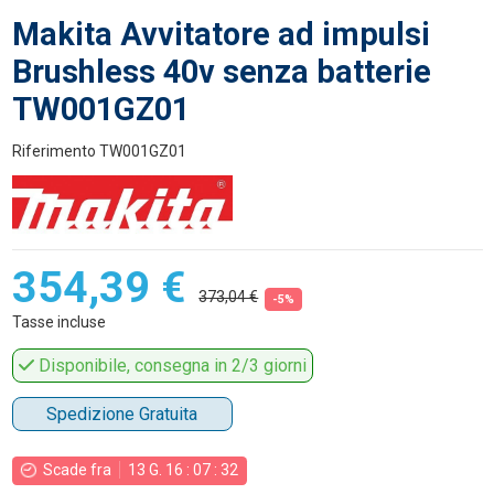
Makita Avvitatore ad impulsi
Brushless 40v senza batterie
TW001GZ01
Riferimento
TW001GZ01
354,39 €
373,04 €
-5%
Tasse incluse
Disponibile, consegna in 2/3 giorni
Spedizione Gratuita
Scade fra
13
G.
16
:
07
:
31