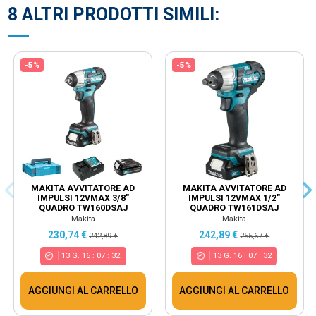
8 ALTRI PRODOTTI SIMILI:
-5%
-5%
MAKITA AVVITATORE AD
MAKITA AVVITATORE AD
IMPULSI 12VMAX 3/8"
IMPULSI 12VMAX 1/2"
QUADRO TW160DSAJ
QUADRO TW161DSAJ
Makita
Makita
230,74 €
242,89 €
242,89 €
255,67 €
13
G.
16
:
07
:
31
13
G.
16
:
07
:
31
AGGIUNGI AL CARRELLO
AGGIUNGI AL CARRELLO