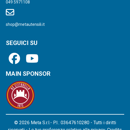
049 5971108
shop@metautensili.it
SEGUICI SU
MAIN SPONSOR
© 2026 Meta S.r.l.- P.I.: 03647610280 - Tutti i diritti
riservati - Le tue preferenze relative alla privacy.
Credits