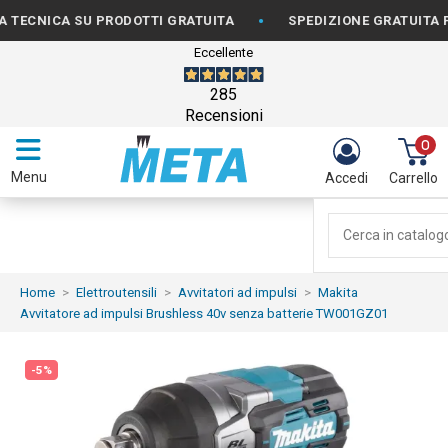
•
ICA SU PRODOTTI GRATUITA
SPEDIZIONE GRATUITA PER OR
Eccellente
285
Recensioni
0
Menu
Accedi
Carrello
Home
Elettroutensili
Avvitatori ad impulsi
Makita
Avvitatore ad impulsi Brushless 40v senza batterie TW001GZ01
-5%