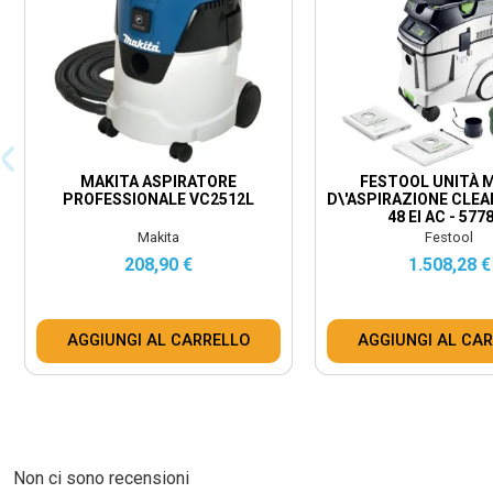
MAKITA ASPIRATORE
FESTOOL UNITÀ 
PROFESSIONALE VC2512L
D\'ASPIRAZIONE CLE
48 EI AC - 577
Makita
Festool
208,90 €
1.508,28 €
AGGIUNGI AL CARRELLO
AGGIUNGI AL CA
Non ci sono recensioni