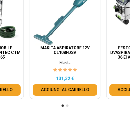
MOBILE
MAKITA ASPIRATORE 12V
FESTO
ANTEC CTM
CL108FDSA
D\'ASPIR
865
36 EI
Makita
131,32 €
RRELLO
AGGIUNGI AL CARRELLO
AGGIU