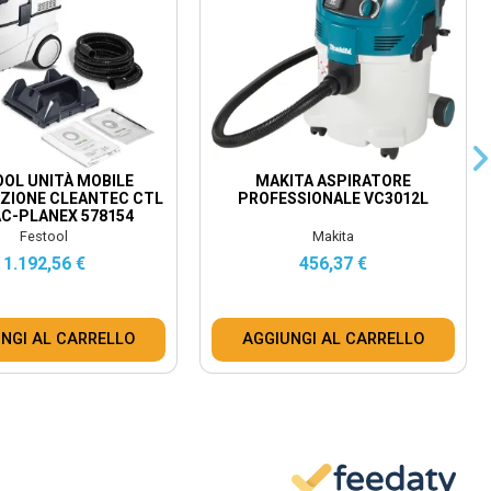
OL UNITÀ MOBILE
MAKITA ASPIRATORE
AZIONE CLEANTEC CTL
PROFESSIONALE VC3012L
 AC-PLANEX 578154
Festool
Makita
1.192,56 €
456,37 €
NGI AL CARRELLO
AGGIUNGI AL CARRELLO