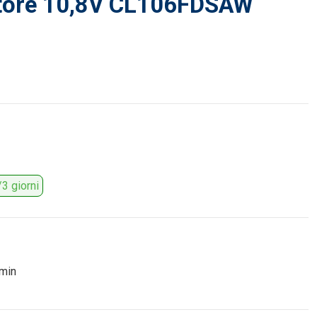
atore 10,8V CL106FDSAW
3 giorni
/min