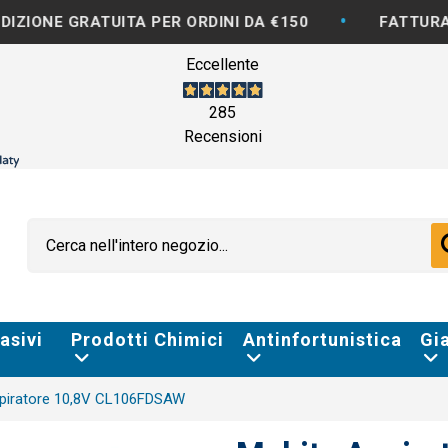
•
GRATUITA PER ORDINI DA €150
FATTURAZIONE DI
Eccellente
285
Recensioni
asivi
Prodotti Chimici
Antinfortunistica
Gi
spiratore 10,8V CL106FDSAW