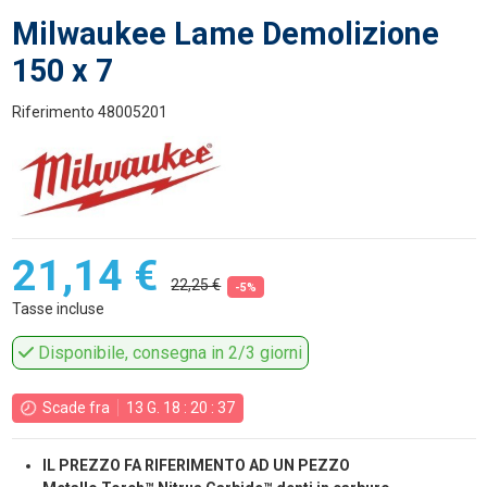
Milwaukee Lame Demolizione
150 x 7
Riferimento
48005201
21,14 €
22,25 €
-5%
Tasse incluse
Disponibile, consegna in 2/3 giorni
Scade fra
13
G.
18
:
20
:
36
IL PREZZO FA RIFERIMENTO AD UN PEZZO