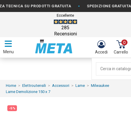
•
CNICA SU PRODOTTI GRATUITA
SPEDIZIONE GRATUITA PER 
Eccellente
285
Recensioni
0
Menu
Accedi
Carrello
Home
Elettroutensili
Accessori
Lame
Milwaukee
Lame Demolizione 150 x 7
-5%