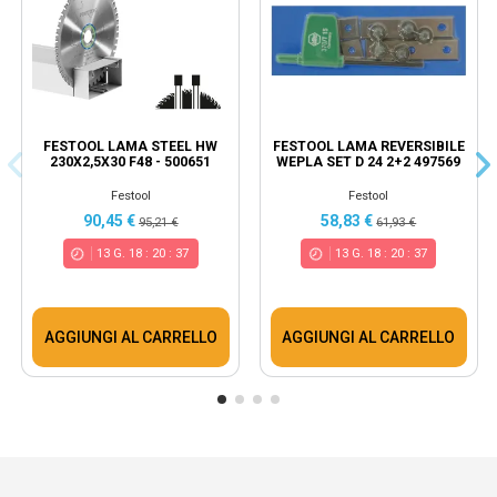
FESTOOL LAMA STEEL HW
FESTOOL LAMA REVERSIBILE
230X2,5X30 F48 - 500651
WEPLA SET D 24 2+2 497569
Festool
Festool
90,45 €
58,83 €
95,21 €
61,93 €
13
G.
18
:
20
:
36
13
G.
18
:
20
:
36
AGGIUNGI AL CARRELLO
AGGIUNGI AL CARRELLO