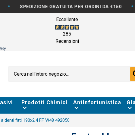
•
PEDIZIONE GRATUITA PER ORDINI DA €150
FATTU
Eccellente
285
Recensioni
asivi
Prodotti Chimici
Antinfortunistica
Gi
a denti fitti 190x2,4 FF W48 492050