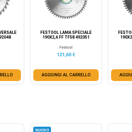
VERSALE
FESTOOL LAMA SPECIALE
FESTO
492048
190X2,6 FF TF58 492051
190X2
Festool
121,60 €
RRELLO
AGGIUNGI AL CARRELLO
AGGIU
NUOVO