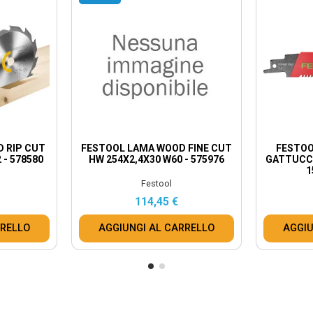
 RIP CUT
FESTOOL LAMA WOOD FINE CUT
FESTOO
 - 578580
HW 254X2,4X30 W60 - 575976
GATTUCC
1
Festool
114,45 €
RRELLO
AGGIUNGI AL CARRELLO
AGGIU