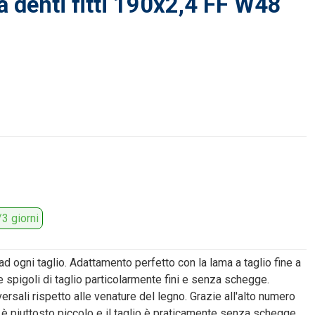
 denti fitti 190x2,4 FF W48
3 giorni
 ad ogni taglio. Adattamento perfetto con la lama a taglio fine a
e spigoli di taglio particolarmente fini e senza schegge.
sversali rispetto alle venature del legno. Grazie all'alto numero
li è piuttosto piccolo e il taglio è praticamente senza schegge.