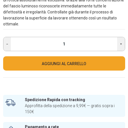
un'ottica assolutamente esclusiva. Grazie alla forte concentrazione
del fascio luminoso riconoscete immediatamente tutte le
difettosità e irregolarità. Controllate già durante il processo di
lavorazione la superficie da lavorare ottenendo così un risultato
ottimale.
AGGIUNGI AL CARRELLO
Spedizione Rapida con tracking
Approfitta della spedizione a 9,99€ — gratis sopra i
150€
Pagamento a rate