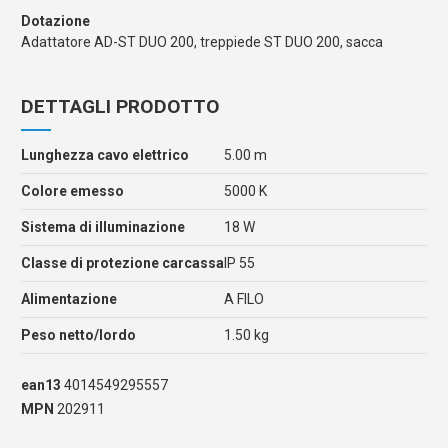
Dotazione
Adattatore AD-ST DUO 200, treppiede ST DUO 200, sacca
DETTAGLI PRODOTTO
Lunghezza cavo elettrico
5.00 m
Colore emesso
5000 K
Sistema di illuminazione
18 W
Classe di protezione carcassa
IP 55
Alimentazione
A FILO
Peso netto/lordo
1.50 kg
ean13
4014549295557
MPN
202911