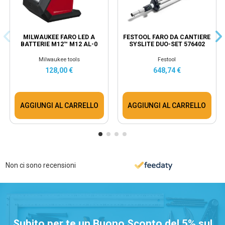
MILWAUKEE FARO LED A
FESTOOL FARO DA CANTIERE
BATTERIE M12™ M12 AL-0
SYSLITE DUO-SET 576402
Milwaukee tools
Festool
128,00 €
648,74 €
AGGIUNGI AL CARRELLO
AGGIUNGI AL CARRELLO
Non ci sono recensioni
Subito per te un Buono Sconto del 5% sul