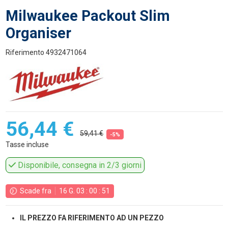
Milwaukee Packout Slim
Organiser
Riferimento
4932471064
56,44 €
59,41 €
-5%
Tasse incluse
Disponibile, consegna in 2/3 giorni
Scade fra
16
G.
03
:
00
:
50
IL PREZZO FA RIFERIMENTO AD UN PEZZO