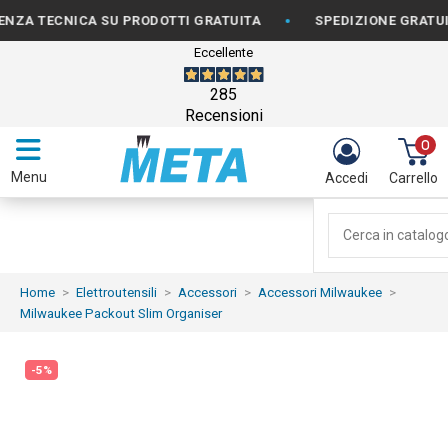
•
 TECNICA SU PRODOTTI GRATUITA
SPEDIZIONE GRATUITA P
Eccellente
285
Recensioni
0
Menu
Accedi
Carrello
Home
Elettroutensili
Accessori
Accessori Milwaukee
Milwaukee Packout Slim Organiser
-5%