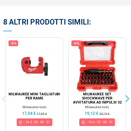
8 ALTRI PRODOTTI SIMILI:
-5%
-5%
MILWAUKEE MINI TAGLIATUBI
MILWAUKEE SET
PER RAME
SHOCKWAVE PER
AVVITATURA AD IMPULSI 32
PZ
Milwaukee tools
Milwaukee tools
17,04 €
19,12 €
17,93 €
20,13 €
16
G.
03
:
00
:
50
16
G.
03
:
00
:
50