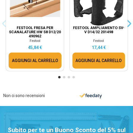
FESTOOL FRESA PER
FESTOOL AMPLIAMENTO SV-
SCANALATURE HW S8 D12/20
V D14/32 201498
490962
Festool
Festool
45,84 €
17,44 €
AGGIUNGI AL CARRELLO
AGGIUNGI AL CARRELLO
Non ci sono recensioni
Subito per te un Buono Sconto del 5% sul