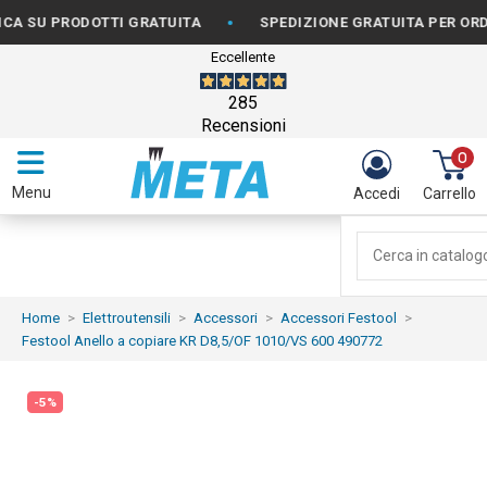
•
 PRODOTTI GRATUITA
SPEDIZIONE GRATUITA PER ORDINI D
Eccellente
285
Recensioni
0
Menu
Accedi
Carrello
Home
Elettroutensili
Accessori
Accessori Festool
Festool Anello a copiare KR D8,5/OF 1010/VS 600 490772
-5%