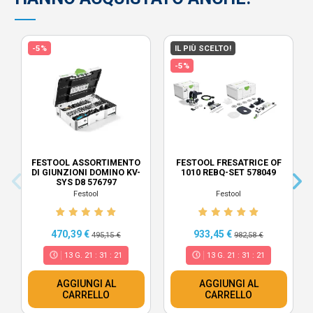
-5%
IL PIÙ SCELTO!
-5%
FESTOOL ASSORTIMENTO
FESTOOL FRESATRICE OF
DI GIUNZIONI DOMINO KV-
1010 REBQ-SET 578049
SYS D8 576797
Festool
Festool
470,39 €
933,45 €
495,15 €
982,58 €
13
G.
21
:
31
:
21
13
G.
21
:
31
:
21
AGGIUNGI AL
AGGIUNGI AL
CARRELLO
CARRELLO