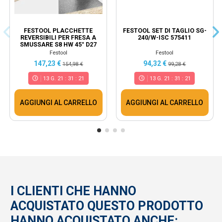
FESTOOL PLACCHETTE
FESTOOL SET DI TAGLIO SG-
REVERSIBILI PER FRESA A
240/W-ISC 575411
SMUSSARE S8 HW 45° D27
12X12 KL - 499807
Festool
Festool
147,23 €
94,32 €
154,98 €
99,28 €
13
G.
21
:
31
:
21
13
G.
21
:
31
:
21
AGGIUNGI AL CARRELLO
AGGIUNGI AL CARRELLO
I CLIENTI CHE HANNO
ACQUISTATO QUESTO PRODOTTO
HANNO ACQUISTATO ANCHE: