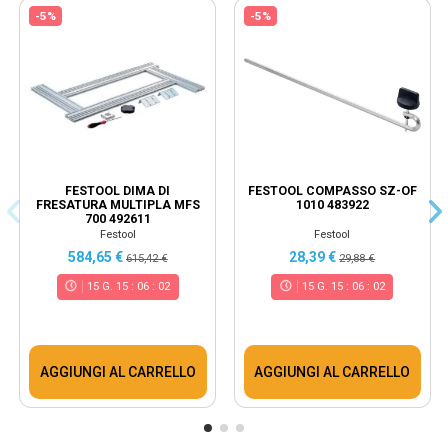
-5%
-5%
FESTOOL DIMA DI
FESTOOL COMPASSO SZ-OF
FRESATURA MULTIPLA MFS
1010 483922
700 492611
Festool
Festool
584,65 €
28,39 €
615,42 €
29,88 €
15
G.
15
:
06
:
02
15
G.
15
:
06
:
02
AGGIUNGI AL CARRELLO
AGGIUNGI AL CARRELLO