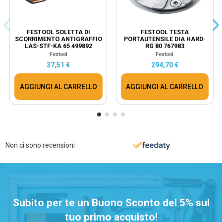
FESTOOL SOLETTA DI
FESTOOL TESTA
SCORRIMENTO ANTIGRAFFIO
PORTAUTENSILE DIA HARD-
LAS-STF-KA 65 499892
RG 80 767983
Festool
Festool
37,51 €
294,70 €
AGGIUNGI AL CARRELLO
AGGIUNGI AL CARRELLO
Non ci sono recensioni
Subito per te un Buono Sconto del 5% sul
tuo primo acquisto!