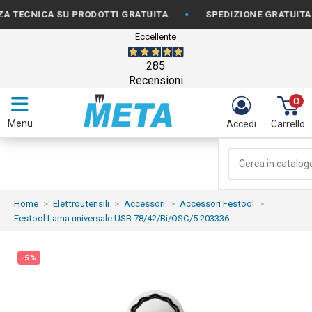
•
CNICA SU PRODOTTI GRATUITA
SPEDIZIONE GRATUITA PER O
Eccellente
285
Recensioni
0
Menu
Accedi
Carrello
Home
Elettroutensili
Accessori
Accessori Festool
Festool Lama universale USB 78/42/Bi/OSC/5 203336
-5%