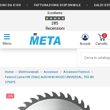
•
•
 €150
FATTURAZIONE DISPONIBILE
SALDI ESTIVI: -5
Eccellente
285
Recensioni
0
Menu
Accedi
Carrello
Home
Elettroutensili
Accessori
Accessori Festool
Festool Lama HW 254x2,4x30 W40 WOOD UNIVERSAL, TKS 80
575975
-5%