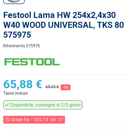
Festool Lama HW 254x2,4x30
W40 WOOD UNIVERSAL, TKS 80
575975
Riferimento
575975
65,88 €
69,34 €
-5%
Tasse incluse
Disponibile, consegna in 2/3 giorni
Scade fra
15
G.
13
:
54
:
17