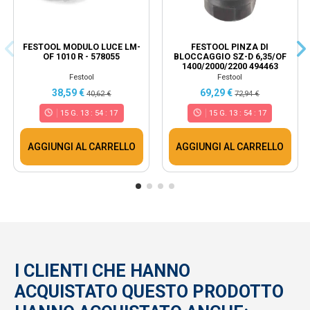
FESTOOL MODULO LUCE LM-
FESTOOL PINZA DI
OF 1010 R - 578055
BLOCCAGGIO SZ-D 6,35/OF
1400/2000/2200 494463
Festool
Festool
38,59 €
69,29 €
40,62 €
72,94 €
15
G.
13
:
54
:
17
15
G.
13
:
54
:
17
AGGIUNGI AL CARRELLO
AGGIUNGI AL CARRELLO
I CLIENTI CHE HANNO
ACQUISTATO QUESTO PRODOTTO