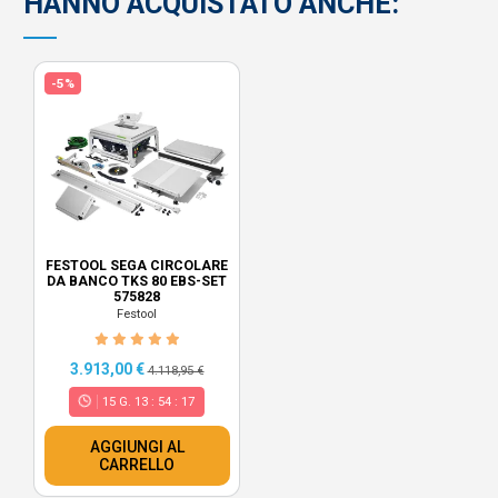
HANNO ACQUISTATO ANCHE:
-5%
FESTOOL SEGA CIRCOLARE
DA BANCO TKS 80 EBS-SET
575828
Festool
3.913,00 €
4.118,95 €
15
G.
13
:
54
:
17
AGGIUNGI AL
CARRELLO