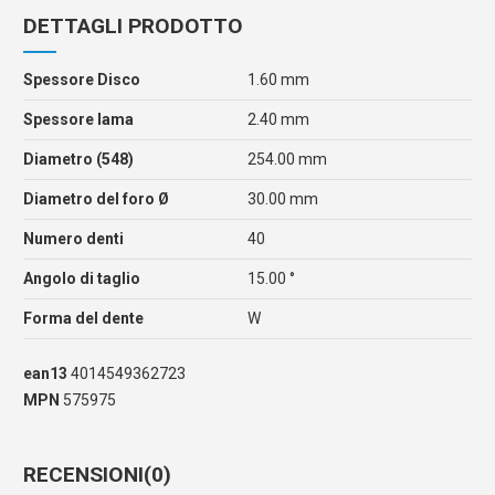
DETTAGLI PRODOTTO
Spessore Disco
1.60 mm
Spessore lama
2.40 mm
Diametro (548)
254.00 mm
Diametro del foro Ø
30.00 mm
Numero denti
40
Angolo di taglio
15.00 °
Forma del dente
W
ean13
4014549362723
MPN
575975
RECENSIONI
(0)