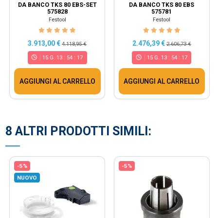
DA BANCO TKS 80 EBS-SET
DA BANCO TKS 80 EBS
575828
575781
Festool
Festool
3.913,00 €
2.476,39 €
4.118,95 €
2.606,73 €
15
G.
13
:
54
:
17
15
G.
13
:
54
:
17
AGGIUNGI AL CARRELLO
AGGIUNGI AL CARRELLO
8 ALTRI PRODOTTI SIMILI:
-5%
-5%
NUOVO