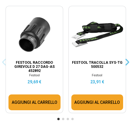
FESTOOL RACCORDO
FESTOOL TRACOLLA SYS-TG
GIREVOLE D 27 DAG-AS
500532
452892
Festool
Festool
29,69 €
23,91 €
AGGIUNGI AL CARRELLO
AGGIUNGI AL CARRELLO