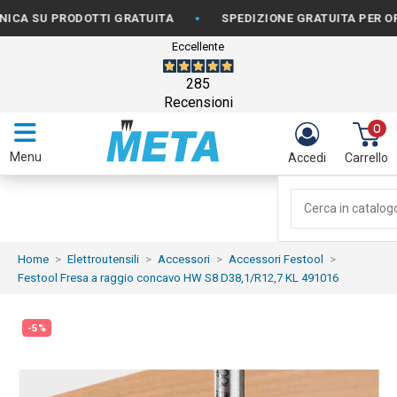
•
SU PRODOTTI GRATUITA
SPEDIZIONE GRATUITA PER ORDINI
Eccellente
285
Recensioni
0
Menu
Accedi
Carrello
Home
Elettroutensili
Accessori
Accessori Festool
Festool Fresa a raggio concavo HW S8 D38,1/R12,7 KL 491016
-5%