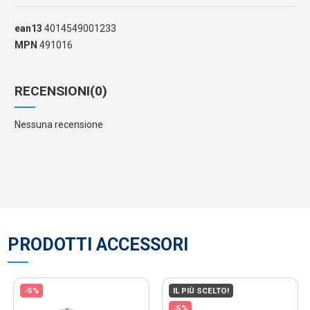
ean13
4014549001233
MPN
491016
RECENSIONI
(0)
Nessuna recensione
PRODOTTI ACCESSORI
-5%
IL PIÙ SCELTO!
-5%