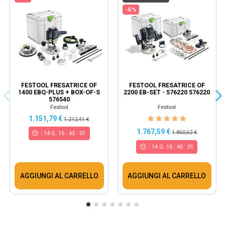
-5%
FESTOOL FRESATRICE OF
FESTOOL FRESATRICE OF
1400 EBQ-PLUS + BOX-OF-S
2200 EB-SET - 576220 576220
576540
Festool
Festool
1.151,79 €
1.212,41 €
1.767,59 €
1.860,62 €
14
G.
15
:
45
:
00
14
G.
15
:
45
:
00
AGGIUNGI AL CARRELLO
AGGIUNGI AL CARRELLO