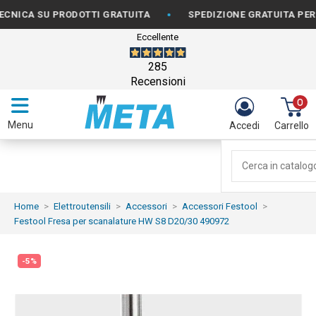
•
A SU PRODOTTI GRATUITA
SPEDIZIONE GRATUITA PER ORDIN
Eccellente
285
Recensioni
0
Menu
Accedi
Carrello
Home
Elettroutensili
Accessori
Accessori Festool
Festool Fresa per scanalature HW S8 D20/30 490972
-5%