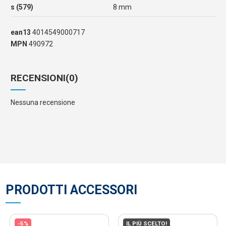
s (579)
8 mm
ean13
4014549000717
MPN
490972
RECENSIONI
(0)
Nessuna recensione
PRODOTTI ACCESSORI
-5%
IL PIÙ SCELTO!