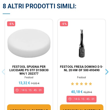
8 ALTRI PRODOTTI SIMILI:
-5%
-5%
FESTOOL SPUGNA PER
FESTOOL FRESA DOMINO D 5-
LUCIDARE PS STF D150X30
NL 20 HW-DF 500 493490
WH/1 202377
Festool
Festool
13,32 €
14,02 €
14
G.
15
:
45
:
00
40,18 €
42,29 €
14
G.
15
:
45
:
00