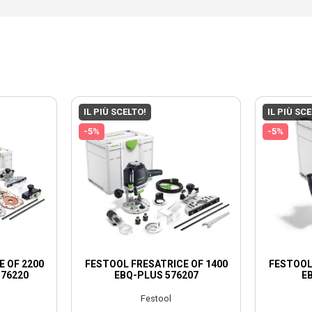
IL PIÙ SCELTO!
IL PIÙ SC
-5%
-5%
 OF 2200
FESTOOL FRESATRICE OF 1400
FESTOOL
576220
EBQ-PLUS 576207
E
Festool