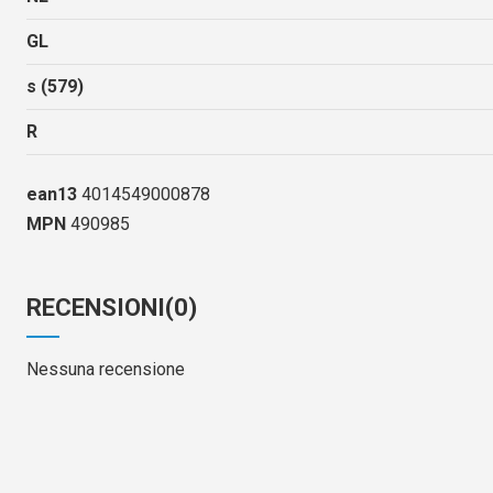
GL
s (579)
R
ean13
4014549000878
MPN
490985
RECENSIONI
(0)
Nessuna recensione