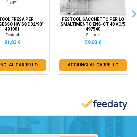
TOOL FRESA PER
FESTOOL SACCHETTO PER LO
ESSO HW S8 D32/90°
SMALTIMENTO ENS-CT 48 AC/5
491001
497540
Festool
Festool
81,83 €
59,03 €
NGI AL CARRELLO
AGGIUNGI AL CARRELLO