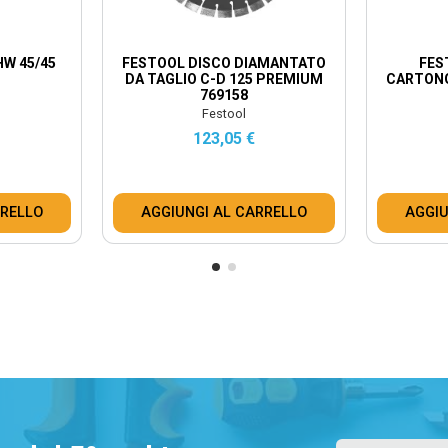
W 45/45
FESTOOL DISCO DIAMANTATO
FES
DA TAGLIO C-D 125 PREMIUM
CARTONG
769158
Festool
123,05 €
RRELLO
AGGIUNGI AL CARRELLO
AGGIU