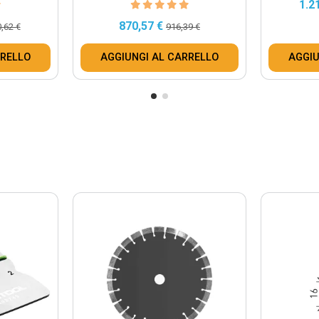
1.2
870,57 €
,62 €
916,39 €
RRELLO
AGGIUNGI AL CARRELLO
AGGIU