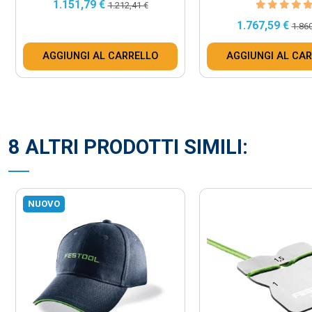
1.151,79 €
1.212,41 €
1.767,59 €
1.860
AGGIUNGI AL CARRELLO
AGGIUNGI AL CA
8 ALTRI PRODOTTI SIMILI:
NUOVO