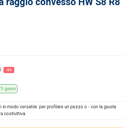
 a raggio convesso HW S8 R8
€
-5%
3 giorni
i in modo versatile: per profilare un pezzo o - con la giusta
a costruttiva.