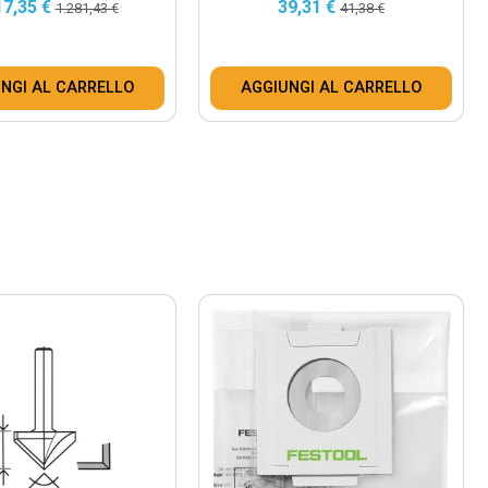
17,35 €
39,31 €
1.281,43 €
41,38 €
NGI AL CARRELLO
AGGIUNGI AL CARRELLO