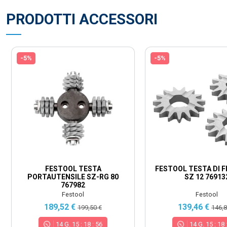
PRODOTTI ACCESSORI
-5%
-5%
FESTOOL TESTA
FESTOOL TESTA DI F
PORTAUTENSILE SZ-RG 80
SZ 12 76913
767982
Festool
Festool
189,52 €
139,46 €
199,50 €
146,8
14
G.
15
:
18
:
55
14
G.
15
:
18