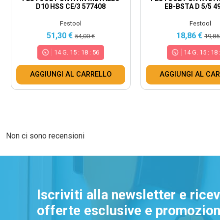
D10 HSS CE/3 577408
EB-BSTA D 5/5 4
Festool
Festool
51,30 €
18,86 €
54,00 €
19,85
14
G.
15
:
18
:
55
14
G.
15
:
18
AGGIUNGI AL CARRELLO
AGGIUNGI AL CA
Non ci sono recensioni
Iscriviti alla newsletter e rice
offerte esclusive e promozioni