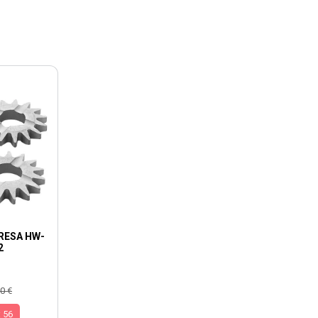
RESA HW-
2
0 €
:
55