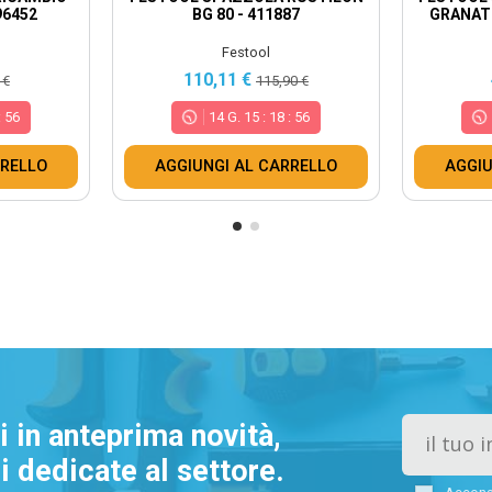
96452
BG 80 - 411887
GRANAT 
Festool
110,11 €
 €
115,90 €
:
55
14
G.
15
:
18
:
55
RRELLO
AGGIUNGI AL CARRELLO
AGGIU
vi in anteprima novità,
 dedicate al settore.