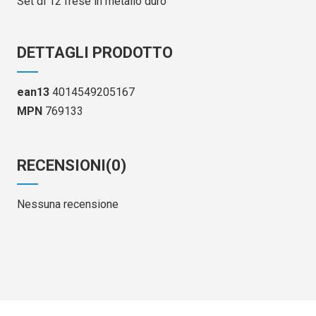
Set di 12 frese in metallo duro
DETTAGLI PRODOTTO
ean13
4014549205167
MPN
769133
RECENSIONI
(0)
Nessuna recensione