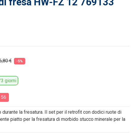
 di fresa HW-FZ 12 769133
6,80 €
-5%
3 giorni
:
55
rante la fresatura. Il set per il retrofit con dodici ruote di
ente piatto per la fresatura di morbido stucco minerale per la