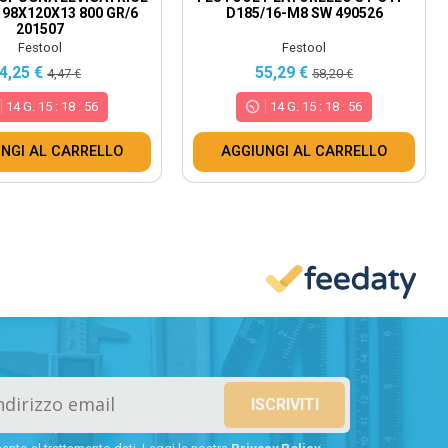
98X120X13 800 GR/6
D185/16-M8 SW 490526
201507
Festool
Festool
4,25 €
55,29 €
4,47 €
58,20 €
14
G.
15
:
18
:
55
14
G.
15
:
18
:
55
NGI AL CARRELLO
AGGIUNGI AL CARRELLO