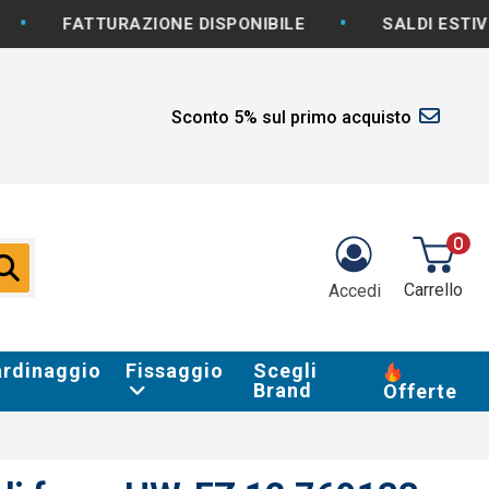
•
URAZIONE DISPONIBILE
SALDI ESTIVI: -5% E OL
Sconto 5% sul primo acquisto
0
Carrello
Accedi
ardinaggio
Fissaggio
Scegli
Brand
Offerte