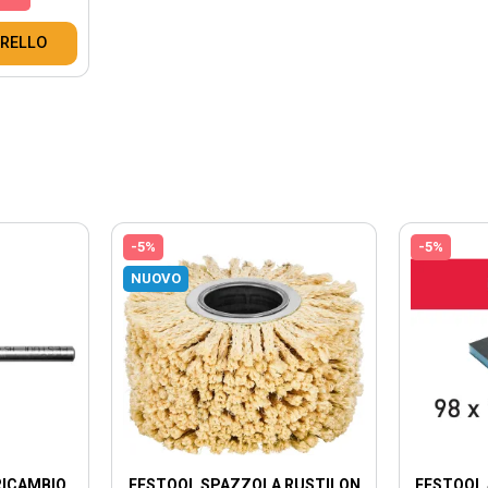
RRELLO
-5%
-5%
NUOVO
RICAMBIO
FESTOOL SPAZZOLA RUSTILON
FESTOOL 