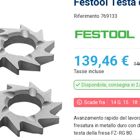
Festool Testa
Riferimento
769133
139,46 €
14
Tasse incluse
Disponibile, consegna in 2/
Scade fra
14
G.
15
:
18
Avanzamento rapido del lavoro du
fresatura in metallo duro con d
testa della fresa FZ-RG 80.