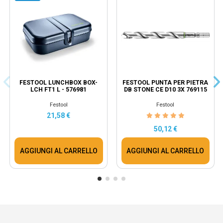
FESTOOL LUNCHBOX BOX-
FESTOOL PUNTA PER PIETRA
LCH FT1 L - 576981
DB STONE CE D10 3X 769115
Festool
Festool
21,58 €
50,12 €
AGGIUNGI AL CARRELLO
AGGIUNGI AL CARRELLO