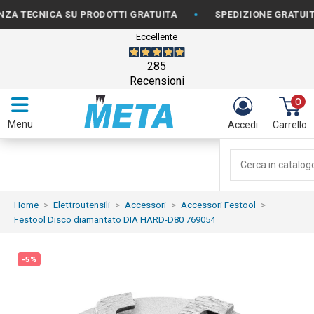
•
CNICA SU PRODOTTI GRATUITA
SPEDIZIONE GRATUITA PER 
Eccellente
285
Recensioni
0
Menu
Accedi
Carrello
Home
Elettroutensili
Accessori
Accessori Festool
Festool Disco diamantato DIA HARD-D80 769054
-5%