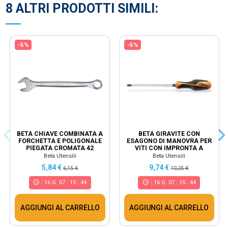
8 ALTRI PRODOTTI SIMILI:
-5%
-5%
BETA CHIAVE COMBINATA A
BETA GIRAVITE CON
FORCHETTA E POLIGONALE
ESAGONO DI MANOVRA PER
PIEGATA CROMATA 42
VITI CON IMPRONTA A
CROCE PHILLIPS® 1262E
Beta Utensili
Beta Utensili
5,84 €
9,74 €
6,15 €
10,25 €
16
G.
07
:
15
:
44
16
G.
07
:
15
:
44
AGGIUNGI AL CARRELLO
AGGIUNGI AL CARRELLO