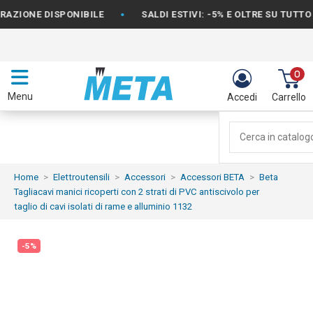
•
ONE DISPONIBILE
SALDI ESTIVI: -5% E OLTRE SU TUTTO IL 
0
Menu
Accedi
Carrello
Home
Elettroutensili
Accessori
Accessori BETA
Beta
Tagliacavi manici ricoperti con 2 strati di PVC antiscivolo per
taglio di cavi isolati di rame e alluminio 1132
-5%