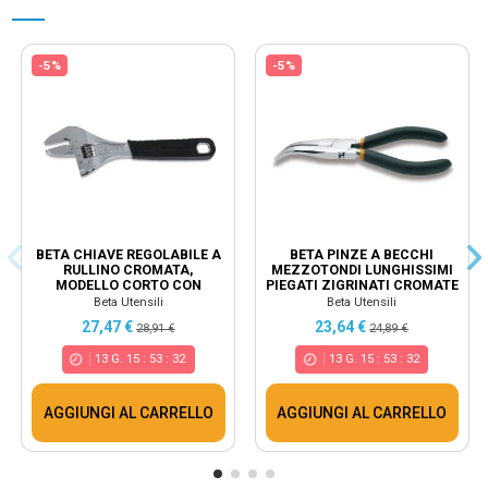
-5%
-5%
BETA CHIAVE REGOLABILE A
BETA PINZE A BECCHI
RULLINO CROMATA,
MEZZOTONDI LUNGHISSIMI
MODELLO CORTO CON
PIEGATI ZIGRINATI CROMATE
APERTURA MAGGIORATA
MANICI RICOPERTI...
Beta Utensili
Beta Utensili
111CM
27,47 €
23,64 €
28,91 €
24,89 €
13
G.
15
:
53
:
31
13
G.
15
:
53
:
31
AGGIUNGI AL CARRELLO
AGGIUNGI AL CARRELLO