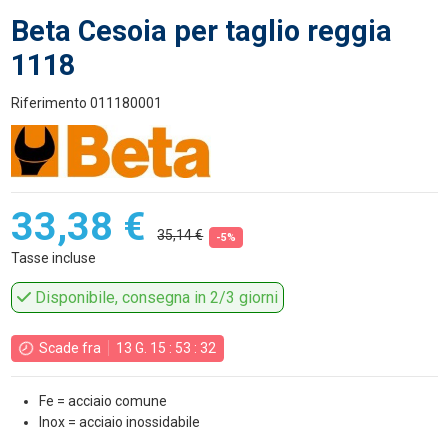
Beta Cesoia per taglio reggia
1118
Riferimento
011180001
33,38 €
35,14 €
-5%
Tasse incluse
Disponibile, consegna in 2/3 giorni
Scade fra
13
G.
15
:
53
:
31
Fe = acciaio comune
Inox = acciaio inossidabile