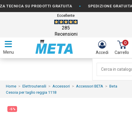
•
ECNICA SU PRODOTTI GRATUITA
SPEDIZIONE GRATUITA PER
Eccellente
285
Recensioni
0
Menu
Accedi
Carrello
Home
Elettroutensili
Accessori
Accessori BETA
Beta
Cesoia per taglio reggia 1118
-5%