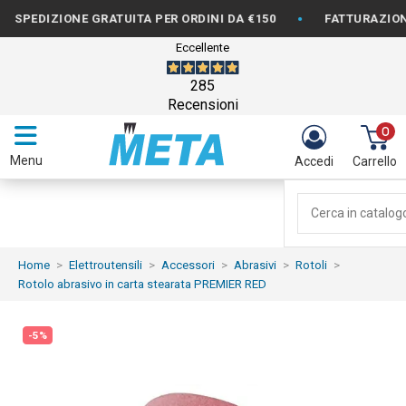
•
EDIZIONE GRATUITA PER ORDINI DA €150
FATTURAZIONE DI
Eccellente
285
Recensioni
0
Menu
Accedi
Carrello
Home
Elettroutensili
Accessori
Abrasivi
Rotoli
Rotolo abrasivo in carta stearata PREMIER RED
-5%