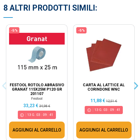
8 ALTRI PRODOTTI SIMILI:
-5%
-5%
FESTOOL ROTOLO ABRASIVO
CARTA AL LATTICE AL
GRANAT 115X25M P120 GR
CORINDONE WNC
201107
Festool
11,88 €
12,51 €
33,23 €
34,98 €
13
G.
03
:
09
:
41
13
G.
03
:
09
:
41
AGGIUNGI AL CARRELLO
AGGIUNGI AL CARRELLO