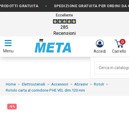
•
OTTI GRATUITA
SPEDIZIONE GRATUITA PER ORDINI DA €150
Eccellente
285
Recensioni
0
Menu
Accedi
Carrello
Home
Elettroutensili
Accessori
Abrasivi
Rotoli
Rotolo carta al corindone PHE VEL dim.120 mm
-5%