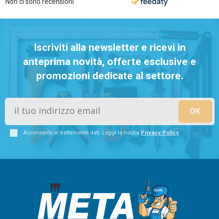
Non ci sono recensioni
Iscriviti alla newsletter e ricevi in
anteprima novità, offerte esclusive e
promozioni dedicate al settore.
Acconsento al trattamento dati. Leggi la nostra
Privacy Policy