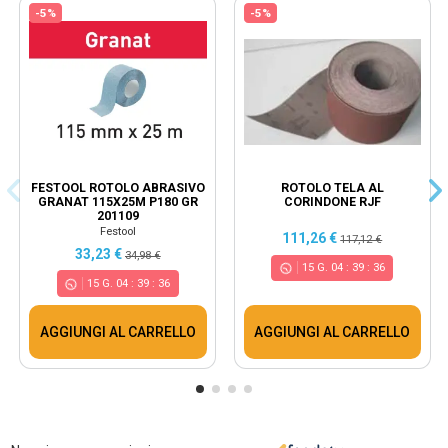
-5%
-5%
FESTOOL ROTOLO ABRASIVO
ROTOLO TELA AL
GRANAT 115X25M P180 GR
CORINDONE RJF
201109
Festool
111,26 €
117,12 €
33,23 €
34,98 €
15
G.
04
:
39
:
36
15
G.
04
:
39
:
36
AGGIUNGI AL CARRELLO
AGGIUNGI AL CARRELLO