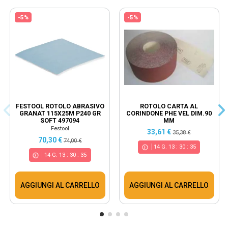
-5%
-5%
FESTOOL ROTOLO ABRASIVO
ROTOLO CARTA AL
GRANAT 115X25M P240 GR
CORINDONE PHE VEL DIM.90
SOFT 497094
MM
Festool
33,61 €
35,38 €
70,30 €
74,00 €
14
G.
13
:
30
:
34
14
G.
13
:
30
:
34
AGGIUNGI AL CARRELLO
AGGIUNGI AL CARRELLO