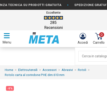
•
TECNICA SU PRODOTTI GRATUITA
SPEDIZIONE GRATUITA PE
Eccellente
285
Recensioni
0
Menu
Accedi
Carrello
Home
Elettroutensili
Accessori
Abrasivi
Rotoli
Rotolo carta al corindone PHE dim.610 mm
-5%