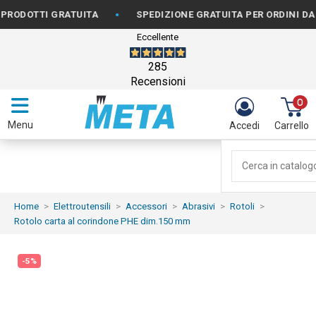
•
OTTI GRATUITA
SPEDIZIONE GRATUITA PER ORDINI DA €150
Eccellente
285
Recensioni
0
Menu
Accedi
Carrello
Home
Elettroutensili
Accessori
Abrasivi
Rotoli
Rotolo carta al corindone PHE dim.150 mm
-5%