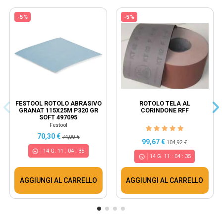
-5%
-5%
FESTOOL ROTOLO ABRASIVO
ROTOLO TELA AL
GRANAT 115X25M P320 GR
CORINDONE RFF
SOFT 497095
Festool
70,30 €
74,00 €
99,67 €
104,92 €
14
G.
11
:
04
:
34
14
G.
11
:
04
:
34
AGGIUNGI AL CARRELLO
AGGIUNGI AL CARRELLO