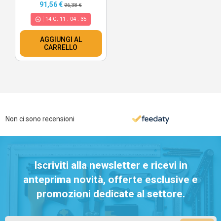
91,56 €
96,38 €
14
G.
11
:
04
:
34
AGGIUNGI AL
CARRELLO
Non ci sono recensioni
Iscriviti alla newsletter e ricevi in
anteprima novità, offerte esclusive e
promozioni dedicate al settore.