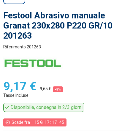
Festool Abrasivo manuale
Granat 230x280 P220 GR/10
201263
Riferimento
201263
9,17 €
9,65 €
-5%
Tasse incluse
Disponibile, consegna in 2/3 giorni
Scade fra
15
G.
17
:
17
:
45