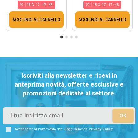
15
G.
17
:
17
:
45
15
G.
17
:
17
:
45
AGGIUNGI AL CARRELLO
AGGIUNGI AL CARRELLO
Iscriviti alla newsletter e ricevi in
anteprima novità, offerte esclusive e
promozioni dedicate al settore.
Acconsento al trattamento dati. Leggi la nostra
Privacy Policy