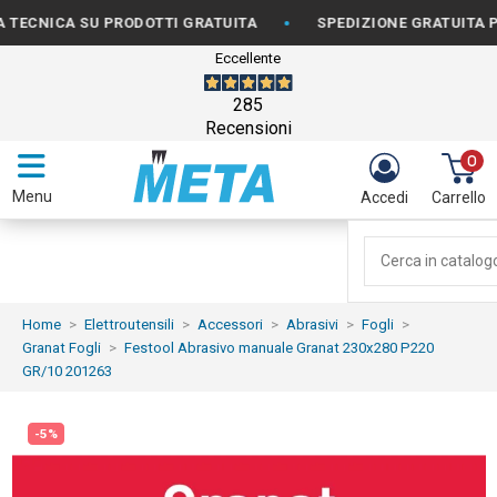
•
ICA SU PRODOTTI GRATUITA
SPEDIZIONE GRATUITA PER OR
Eccellente
285
Recensioni
0
Menu
Accedi
Carrello
Home
Elettroutensili
Accessori
Abrasivi
Fogli
Granat Fogli
Festool Abrasivo manuale Granat 230x280 P220
GR/10 201263
-5%