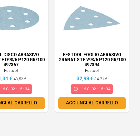
L DISCO ABRASIVO
FESTOOL FOGLIO ABRASIVO
F D90/6 P120 GR/100
GRANAT STF V93/6 P120 GR/100
497367
497394
Festool
Festool
1,34 €
32,98 €
43,52 €
34,71 €
16
G.
02
:
15
:
32
16
G.
02
:
15
:
32
NGI AL CARRELLO
AGGIUNGI AL CARRELLO