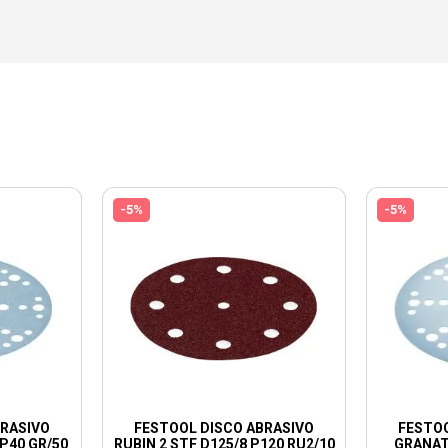
-5%
-5%
BRASIVO
FESTOOL DISCO ABRASIVO
FESTOO
P40 GR/50
RUBIN 2 STF D125/8 P120 RU2/10
GRANAT