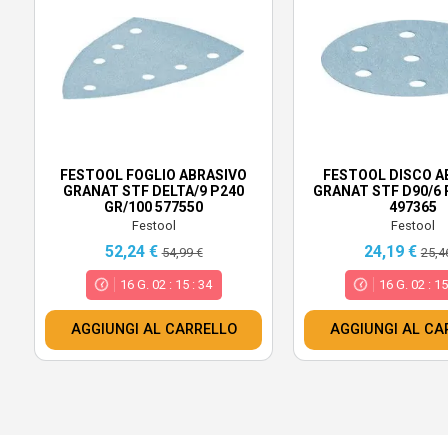
FESTOOL FOGLIO ABRASIVO
FESTOOL DISCO A
GRANAT STF DELTA/9 P240
GRANAT STF D90/6 
GR/100 577550
497365
Festool
Festool
52,24 €
24,19 €
54,99 €
25,4
16
G.
02
:
15
:
32
16
G.
02
:
1
AGGIUNGI AL CARRELLO
AGGIUNGI AL CA