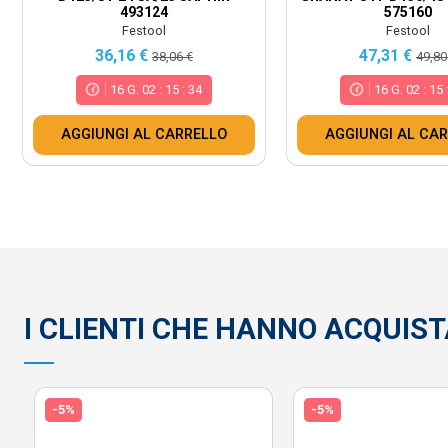
493124
575160
Festool
Festool
36,16 €
47,31 €
38,06 €
49,80
16
G.
02
:
15
:
32
16
G.
02
:
15
AGGIUNGI AL CARRELLO
AGGIUNGI AL CA
I CLIENTI CHE HANNO ACQUI
-5%
-5%