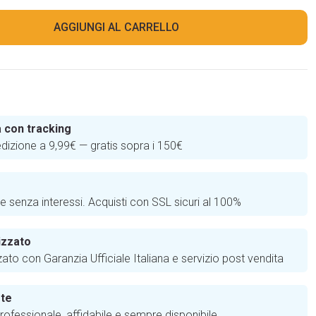
AGGIUNGI AL CARRELLO
 con tracking
edizione a 9,99€ — gratis sopra i 150€
e
te senza interessi. Acquisti con SSL sicuri al 100%
izzato
zato con Garanzia Ufficiale Italiana e servizio post vendita
 te
ofessionale, affidabile e sempre disponibile