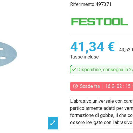
Riferimento
497371
41,34 €
43,52 
Tasse incluse
Disponibile, consegna in 2/
Scade fra
16
G.
02
:
15
L'abrasivo universale con carat
particolarmente adatti per vern
formazione di gobbe, il che co
essere levigate con l'abrasiv