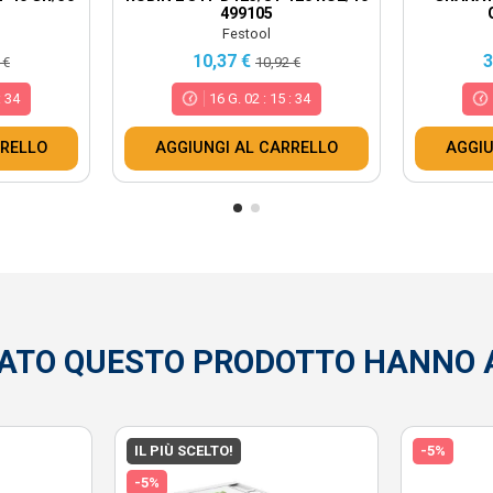
499105
Festool
10,37 €
3
 €
10,92 €
:
32
16
G.
02
:
15
:
32
RRELLO
AGGIUNGI AL CARRELLO
AGGIU
STATO QUESTO PRODOTTO HANNO 
IL PIÙ SCELTO!
-5%
-5%