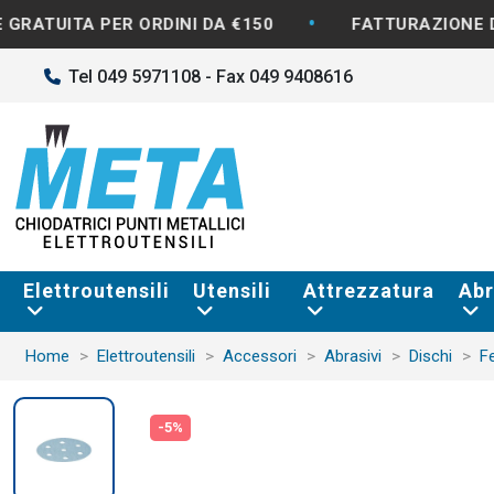
•
•
DINI DA €150
FATTURAZIONE DISPONIBILE
Tel 049 5971108 - Fax 049 9408616
Elettroutensili
Utensili
Attrezzatura
Abr
Home
Elettroutensili
Accessori
Abrasivi
Dischi
F
-5%