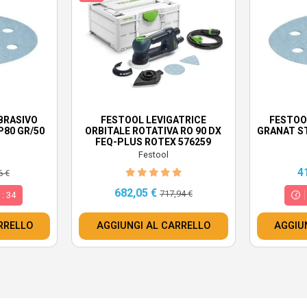
BRASIVO
FESTOOL LEVIGATRICE
FESTOO
P80 GR/50
ORBITALE ROTATIVA RO 90 DX
GRANAT ST
FEQ-PLUS ROTEX 576259
Festool
4
6 €
682,05 €
717,94 €
5
:
32
RRELLO
AGGIUNGI AL CARRELLO
AGGIU