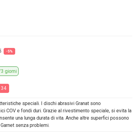
€
-5%
3 giorni
:
32
teristiche speciali. I dischi abrasivi Granat sono
ici COV e fondi duri. Grazie al rivestimento speciale, si evita la
nsente una lunga durata di vita. Anche altre superfici possono
o Garnet senza problemi.