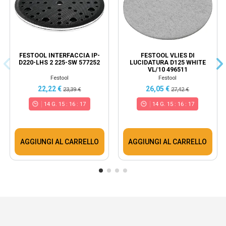
FESTOOL INTERFACCIA IP-
FESTOOL VLIES DI
D220-LHS 2 225-SW 577252
LUCIDATURA D125 WHITE
VL/10 496511
Festool
Festool
22,22 €
26,05 €
23,39 €
27,42 €
14
G.
15
:
16
:
16
14
G.
15
:
16
:
16
AGGIUNGI AL CARRELLO
AGGIUNGI AL CARRELLO