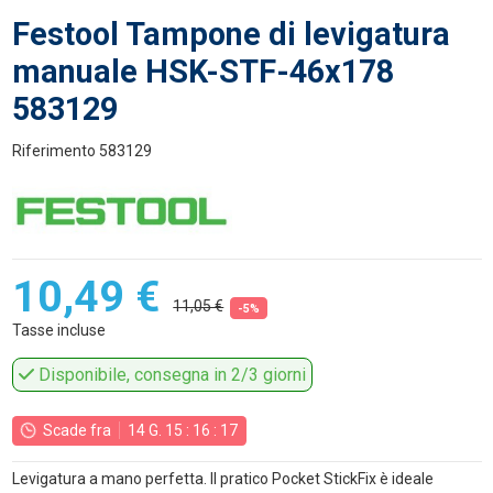
Festool Tampone di levigatura
manuale HSK-STF-46x178
583129
Riferimento
583129
10,49 €
11,05 €
-5%
Tasse incluse
Disponibile, consegna in 2/3 giorni
Scade fra
14
G.
15
:
16
:
16
Levigatura a mano perfetta. Il pratico Pocket StickFix è ideale