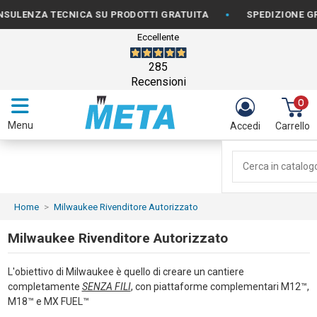
•
LENZA TECNICA SU PRODOTTI GRATUITA
SPEDIZIONE GRAT
Eccellente
285
Recensioni
0
Menu
Accedi
Carrello
Home
Milwaukee Rivenditore Autorizzato
Milwaukee Rivenditore Autorizzato
L'obiettivo di Milwaukee è quello di creare un cantiere
completamente
SENZA FILI
, con piattaforme complementari M12™,
M18™ e MX FUEL™