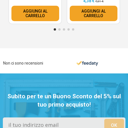
4,38 €
4,61 €
AGGIUNGI AL
AGGIUNGI AL
CARRELLO
CARRELLO
Non ci sono recensioni
Subito per te un Buono Sconto del 5% sul
tuo primo acquisto!