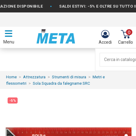
•
NE DISPONIBILE
SALDI ESTIVI: -5% E OLTRE SU TUTTO IL C
0
Menu
Accedi
Carrello
Home
Attrezzatura
Strumenti di misura
Metri e
flessometri
Sola Squadra da falegname SRC
-5%