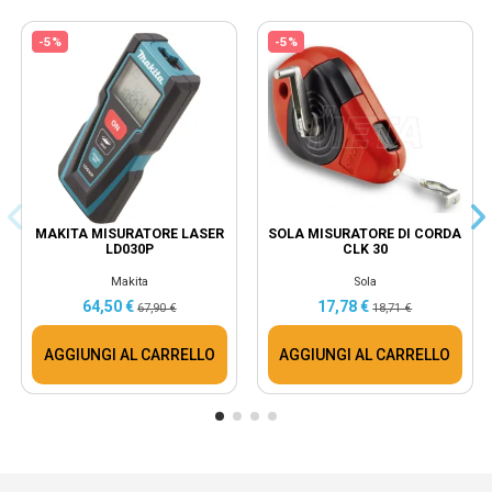
-5%
-5%
MAKITA MISURATORE LASER
SOLA MISURATORE DI CORDA
LD030P
CLK 30
Makita
Sola
64,50 €
17,78 €
67,90 €
18,71 €
AGGIUNGI AL CARRELLO
AGGIUNGI AL CARRELLO