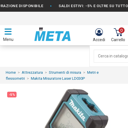
•
ONE DISPONIBILE
SALDI ESTIVI: -5% E OLTRE SU TUTTO IL 
0
Menu
Accedi
Carrello
Home
Attrezzatura
Strumenti di misura
Metri e
flessometri
Makita Misuratore Laser LD030P
-5%