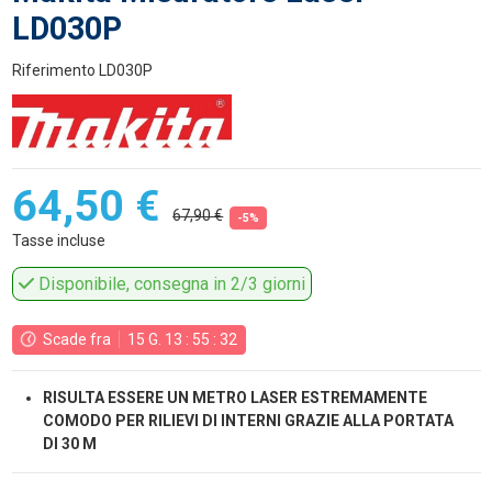
LD030P
Riferimento
LD030P
64,50 €
67,90 €
-5%
Tasse incluse
Disponibile, consegna in 2/3 giorni
Scade fra
15
G.
13
:
55
:
31
RISULTA ESSERE UN METRO LASER ESTREMAMENTE
COMODO PER RILIEVI DI INTERNI GRAZIE ALLA PORTATA
DI 30 M