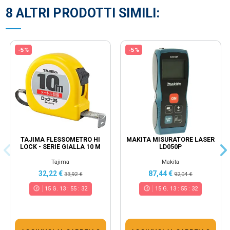
8 ALTRI PRODOTTI SIMILI:
-5%
-5%
TAJIMA FLESSOMETRO HI
MAKITA MISURATORE LASER
LOCK - SERIE GIALLA 10 M
LD050P
Tajima
Makita
32,22 €
87,44 €
33,92 €
92,04 €
15
G.
13
:
55
:
31
15
G.
13
:
55
:
31