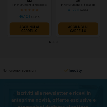
CM
CM
Piher Strumenti di fissaggio
Piher Strumenti di fissaggio
41,72 €
46,36 €
46,12 €
51,24 €
AGGIUNGI AL
AGGIUNGI AL
CARRELLO
CARRELLO
Non ci sono recensioni
Iscriviti alla newsletter e ricevi in
anteprima novità, offerte esclusive e
promozioni dedicate al settore.