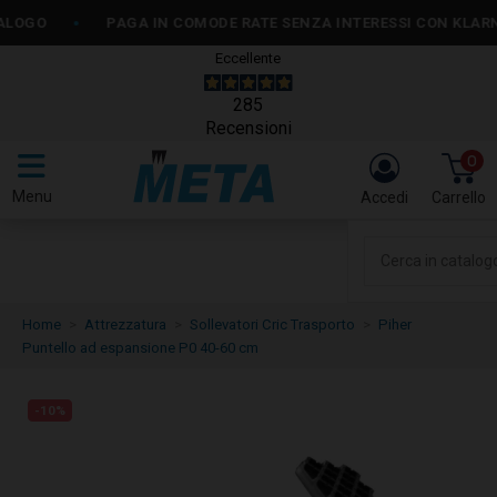
•
PAGA IN COMODE RATE SENZA INTERESSI CON KLARNA O P
Eccellente
285
Recensioni
0
Menu
Accedi
Carrello
Home
Attrezzatura
Sollevatori Cric Trasporto
Piher
Puntello ad espansione P0 40-60 cm
-10%