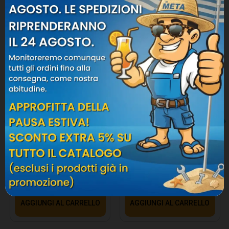
-5%
-5%
VIRUTEX SISTEMA MULTIPLO
STANLEY SOLLEVATORE
DI FISSAGGIO SVN460
MULTIFUNZIONE TRADELIFT
FATMAX®
Virutex
Stanley
126,33 €
132,98 €
15
G.
20
:
05
:
08
384,79 €
405,04 €
15
G.
20
:
05
:
08
AGGIUNGI AL CARRELLO
AGGIUNGI AL CARRELLO