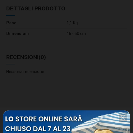
DETTAGLI PRODOTTO
Peso
1,1 Kg
Dimensioni
46 - 60 cm
RECENSIONI
(0)
Nessuna recensione
8 ALTRI PRODOTTI SIMILI: