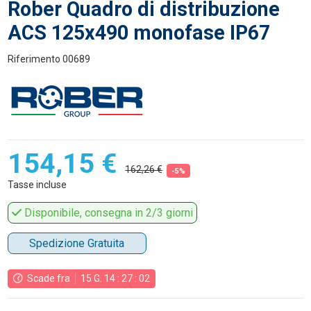
Rober Quadro di distribuzione
ACS 125x490 monofase IP67
Riferimento
00689
154,15 €
162,26 €
-5%
Tasse incluse
Disponibile, consegna in 2/3 giorni
Spedizione Gratuita
Scade fra
15
G.
14
:
27
:
02