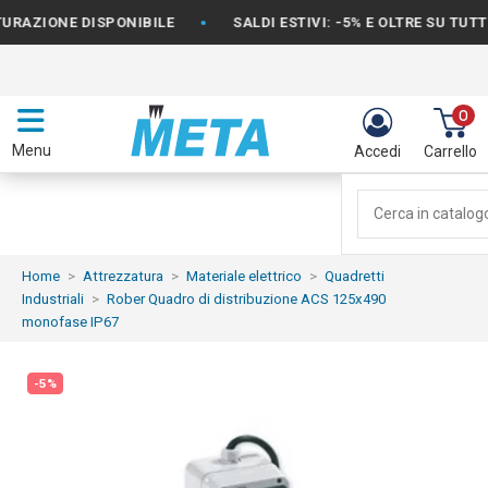
•
ZIONE DISPONIBILE
SALDI ESTIVI: -5% E OLTRE SU TUTTO I
0
Menu
Accedi
Carrello
Home
Attrezzatura
Materiale elettrico
Quadretti
Industriali
Rober Quadro di distribuzione ACS 125x490
monofase IP67
-5%