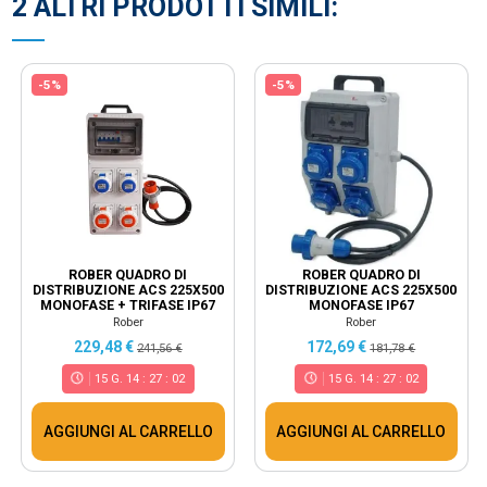
2 ALTRI PRODOTTI SIMILI:
-5%
-5%
ROBER QUADRO DI
ROBER QUADRO DI
DISTRIBUZIONE ACS 225X500
DISTRIBUZIONE ACS 225X500
MONOFASE + TRIFASE IP67
MONOFASE IP67
Rober
Rober
229,48 €
172,69 €
241,56 €
181,78 €
15
G.
14
:
27
:
02
15
G.
14
:
27
:
02
AGGIUNGI AL CARRELLO
AGGIUNGI AL CARRELLO