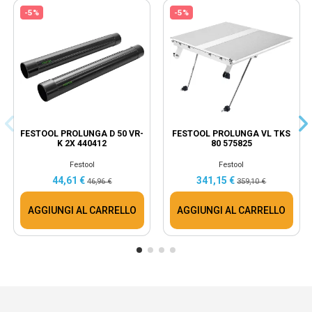
-5%
-5%
FESTOOL PROLUNGA D 50 VR-
FESTOOL PROLUNGA VL TKS
K 2X 440412
80 575825
Festool
Festool
44,61 €
341,15 €
46,96 €
359,10 €
AGGIUNGI AL CARRELLO
AGGIUNGI AL CARRELLO