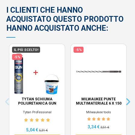
I CLIENTI CHE HANNO
ACQUISTATO QUESTO PRODOTTO
HANNO ACQUISTATO ANCHE:
IL PIÙ SCELTO!
-5%
-5%
TYTAN SCHIUMA
MILWAUKEE PUNTE
POLIURETANICA GUN
MULTIMATERIALE 6 X 150
Tytan Professional
Milwaukee tools
3,34 €
3,51 €
5,04 €
5,31 €