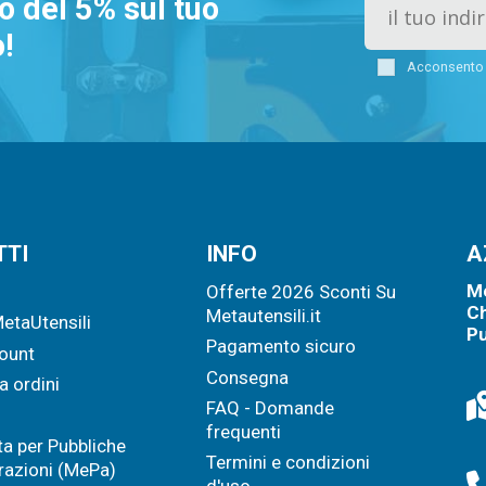
o del 5% sul tuo
!
Acconsento a
TTI
INFO
A
Me
o
Offerte 2026 Sconti Su
Ch
Metautensili.it
MetaUtensili
Pu
Pagamento sicuro
count
Consegna
a ordini
FAQ - Domande
frequenti
a per Pubbliche
Termini e condizioni
azioni (MePa)