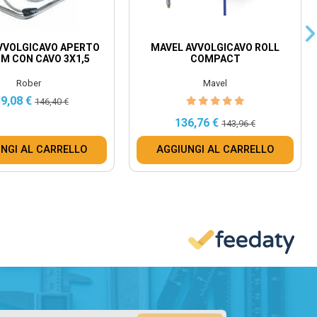
VVOLGICAVO APERTO
MAVEL AVVOLGICAVO ROLL
M CON CAVO 3X1,5
COMPACT
Rober
Mavel
9,08 €
146,40 €
136,76 €
143,96 €
NGI AL CARRELLO
AGGIUNGI AL CARRELLO