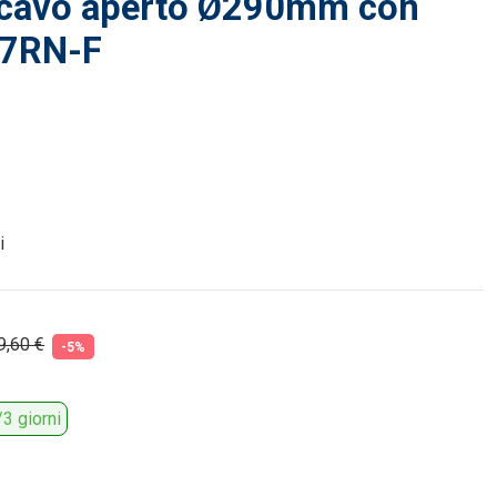
icavo aperto Ø290mm con
07RN-F
i
9,60 €
-5%
3 giorni