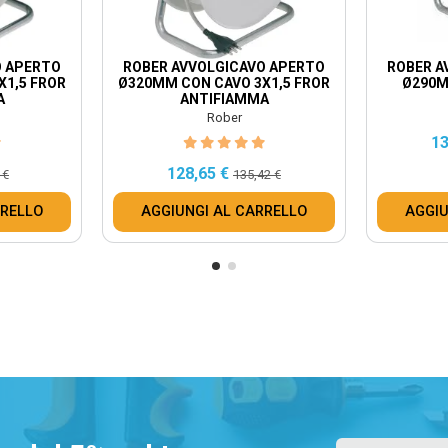
O APERTO
ROBER AVVOLGICAVO APERTO
ROBER A
X1,5 FROR
Ø320MM CON CAVO 3X1,5 FROR
Ø290M
A
ANTIFIAMMA
Rober
13
128,65 €
 €
135,42 €
RRELLO
AGGIUNGI AL CARRELLO
AGGIU