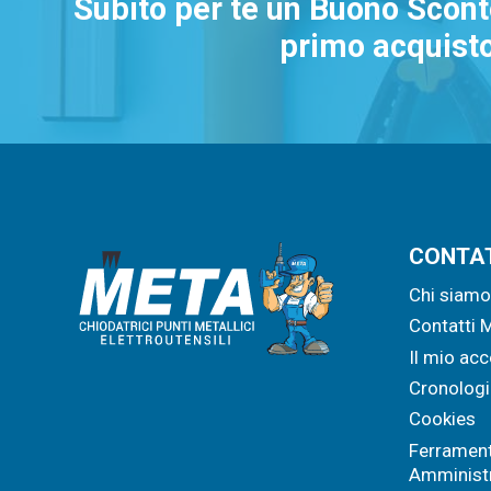
Subito per te un Buono Scont
primo acquisto
CONTA
Chi siam
Contatti 
Il mio ac
Cronologi
Cookies
Ferrament
Amministr