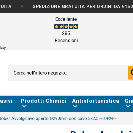
•
•
SPEDIZIONE GRATUITA PER ORDINI DA €150
Eccellente
285
Recensioni
asivi
Prodotti Chimici
Antinfortunistica
Gi
Rober Avvolgicavo aperto Ø290mm con cavo 3x2,5 H07RN-F