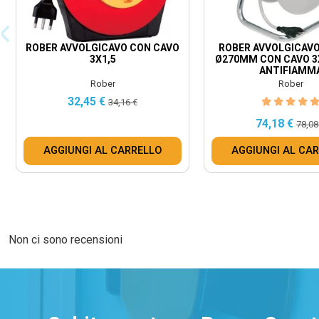
ROBER AVVOLGICAVO CON CAVO
ROBER AVVOLGICAV
3X1,5
Ø270MM CON CAVO 3
ANTIFIAMM
Rober
Rober
32,45 €
34,16 €
74,18 €
78,08
AGGIUNGI AL CARRELLO
AGGIUNGI AL CA
Non ci sono recensioni