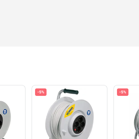
-5%
-5%