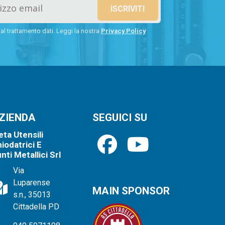
l trattamento dati. Leggi la nostra
Privacy Policy
ZIENDA
SEGUICI SU
ta Utensili
iodatrici E
nti Metallici Srl
Via
Luparense
MAIN SPONSOR
s.n., 35013
Cittadella PD