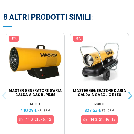
8 ALTRI PRODOTTI SIMILI:
-5%
-5%
MASTER GENERATORE D'ARIA
MASTER GENERATORE D'ARIA
CALDA A GAS BLP53M
CALDA A GASOLIO B150
Master
Master
410,29 €
827,53 €
431,88 €
871,08 €
14
G.
21
:
46
:
12
14
G.
21
:
46
:
12