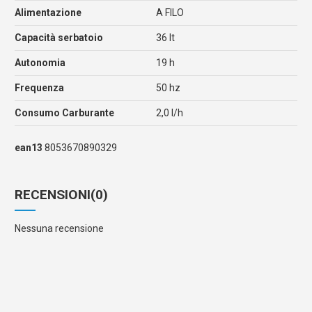
Alimentazione
A FILO
Capacità serbatoio
36 lt
Autonomia
19 h
Frequenza
50 hz
Consumo Carburante
2,0 l/h
ean13
8053670890329
RECENSIONI
(0)
Nessuna recensione