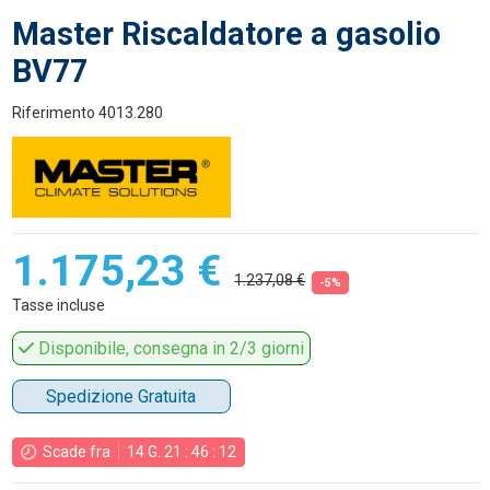
Master Riscaldatore a gasolio
BV77
Riferimento
4013.280
1.175,23 €
1.237,08 €
-5%
Tasse incluse
Disponibile, consegna in 2/3 giorni
Spedizione Gratuita
Scade fra
14
G.
21
:
46
:
12