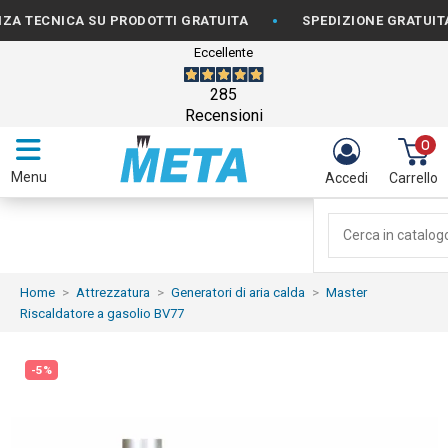
•
CNICA SU PRODOTTI GRATUITA
SPEDIZIONE GRATUITA PER 
Eccellente
285
Recensioni
0
Menu
Accedi
Carrello
Home
Attrezzatura
Generatori di aria calda
Master
Riscaldatore a gasolio BV77
-5%