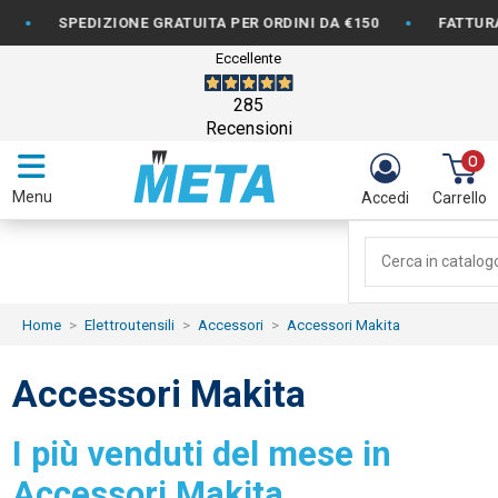
•
SPEDIZIONE GRATUITA PER ORDINI DA €150
FATTURAZION
Eccellente
285
Recensioni
0
Menu
Accedi
Carrello
Home
Elettroutensili
Accessori
Accessori Makita
Accessori Makita
I più venduti del mese in
Accessori Makita